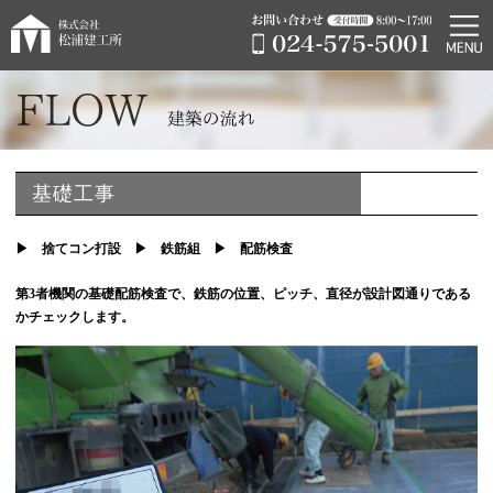
基礎工事
▶︎ 捨てコン打設 ▶︎ 鉄筋組 ▶︎ 配筋検査
第3者機関の基礎配筋検査で、鉄筋の位置、ピッチ、直径が設計図通りである
かチェックします。